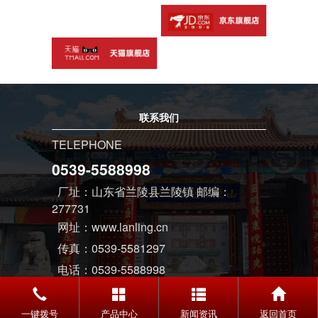
山东兰陵美酒股份有限公司位于素有“千年古邑、华夏酒都”之称的
兰陵镇，南接徐州，西邻枣庄，北望蒙山，东濒黄海，处在连接江
南、中原的交通咽喉之地，鲁南平原上土沃粮丰，地下高含锶型优质
矿泉水，加之温润适宜的季风性气候，形成了得天独厚的自然条件和
资源优势。公司现有员工3500余名...
查看详细>>
联系我们
TELEPHONE
0539-5588998
一键拨号
产品中心
新闻资讯
返回首页