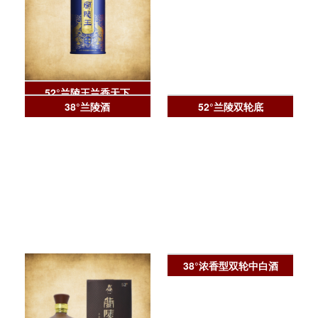
52°兰陵王兰香天下
38°兰陵酒
52°兰陵双轮底
38°浓香型双轮中白酒